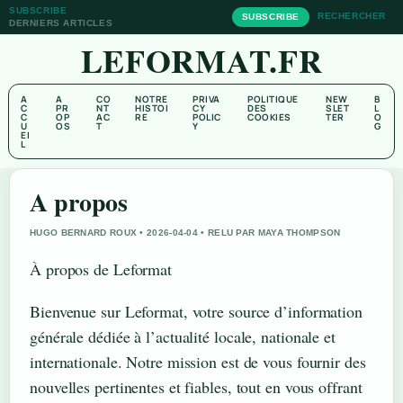
SUBSCRIBE
RECHERCHER
SUBSCRIBE
DERNIERS ARTICLES
LEFORMAT.FR
A
A
CO
NOTRE
PRIVA
POLITIQUE
NEW
B
C
PR
NT
HISTOI
CY
DES
SLET
L
C
OP
AC
RE
POLIC
COOKIES
TER
O
U
OS
T
Y
G
EI
L
A propos
HUGO BERNARD ROUX • 2026-04-04 • RELU PAR MAYA THOMPSON
À propos de Leformat
Bienvenue sur Leformat, votre source d’information
générale dédiée à l’actualité locale, nationale et
internationale. Notre mission est de vous fournir des
nouvelles pertinentes et fiables, tout en vous offrant