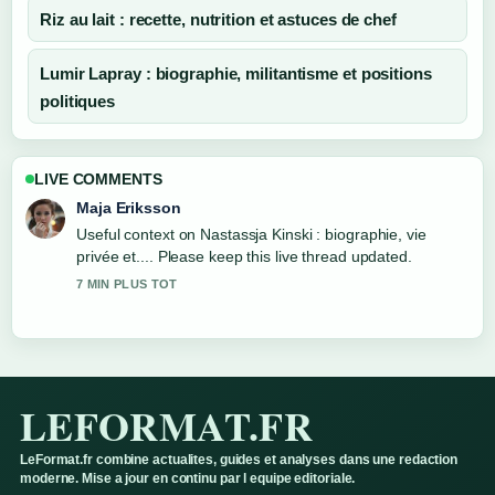
Riz au lait : recette, nutrition et astuces de chef
Lumir Lapray : biographie, militantisme et positions
politiques
LIVE COMMENTS
Noah Bennett
The reporting on Maurice Béjart : vie, maladie,
compagnon, fils... feels solid and very easy to follow.
9 MIN PLUS TOT
LEFORMAT.FR
LeFormat.fr combine actualites, guides et analyses dans une redaction
moderne. Mise a jour en continu par l equipe editoriale.