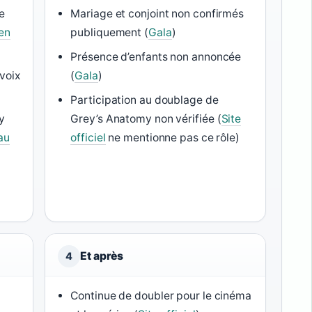
e
Mariage et conjoint non confirmés
en
publiquement (
Gala
)
Présence d’enfants non annoncée
 voix
(
Gala
)
)
Participation au doublage de
y
Grey’s Anatomy non vérifiée (
Site
au
officiel
ne mentionne pas ce rôle)
6
Et après
4
Continue de doubler pour le cinéma