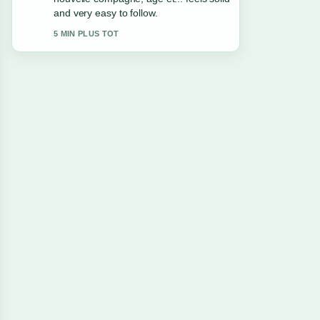
et.... More outlets should write like this.
7 MIN PLUS TOT