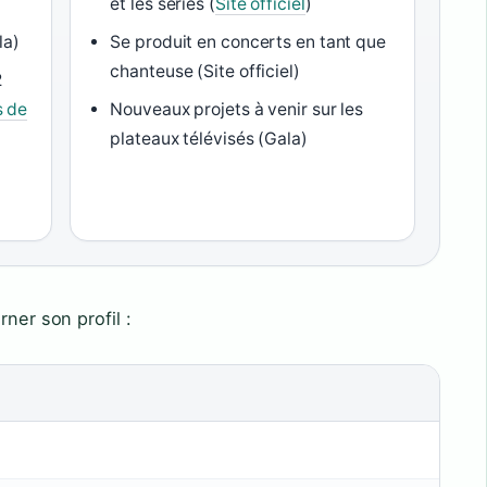
et les séries (
Site officiel
)
la)
Se produit en concerts en tant que
chanteuse (Site officiel)
2
s de
Nouveaux projets à venir sur les
plateaux télévisés (Gala)
rner son profil :