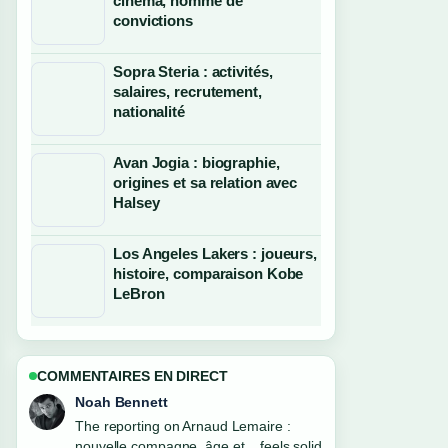
cinéma, homme de
convictions
Sopra Steria : activités,
salaires, recrutement,
nationalité
Avan Jogia : biographie,
origines et sa relation avec
Halsey
Los Angeles Lakers : joueurs,
histoire, comparaison Kobe
LeBron
COMMENTAIRES EN DIRECT
Elin Holm
Good verification work around Ingrid
Chauvin : biographie, accident, enfants