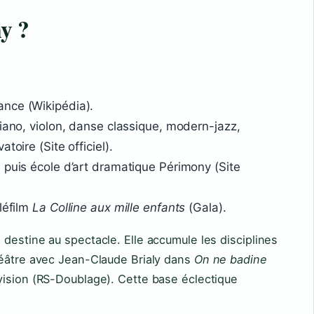
y ?
nce (Wikipédia).
piano, violon, danse classique, modern-jazz,
toire (Site officiel).
 puis école d’art dramatique Périmony (Site
léfilm
La Colline aux mille enfants
(Gala).
destine au spectacle. Elle accumule les disciplines
héâtre avec Jean-Claude Brialy dans
On ne badine
vision (RS-Doublage). Cette base éclectique