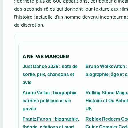
: derrière plus de 600 apparitions, cet acteur a inca
des seconds rôles qui donnent leur texture aux film
l’histoire factuelle d’un homme devenu incontournab
de discrétion.
A NE PAS MANQUER
Just Dance 2026 : date de
Bruno Wolkowitch :
sortie, prix, chansons et
biographie, âge et c
avis
André Vallini : biographie,
Rolling Stone Magaz
carrière politique et vie
Histoire et Où Ache
privée
UK
Frantz Fanon : biographie,
Roblox Redeem Co
théorie, citations et mort
Guide Complet Cod