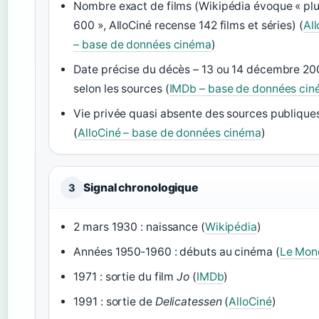
Nombre exact de films (Wikipédia évoque « pl
600 », AlloCiné recense 142 films et séries) (
Al
– base de données cinéma
)
Date précise du décès – 13 ou 14 décembre 2
selon les sources (
IMDb – base de données ci
Vie privée quasi absente des sources publique
(
AlloCiné – base de données cinéma
)
Signal chronologique
3
2 mars 1930 : naissance (
Wikipédia
)
Années 1950‑1960 : débuts au cinéma (
Le Mon
1971 : sortie du film
Jo
(
IMDb
)
1991 : sortie de
Delicatessen
(
AlloCiné
)