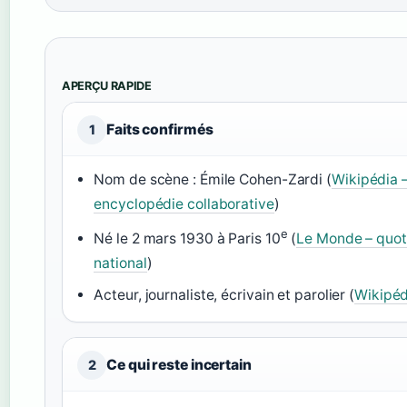
APERÇU RAPIDE
Faits confirmés
1
Nom de scène : Émile Cohen-Zardi (
Wikipédia 
encyclopédie collaborative
)
e
Né le 2 mars 1930 à Paris 10
(
Le Monde – quot
national
)
Acteur, journaliste, écrivain et parolier (
Wikipéd
Ce qui reste incertain
2