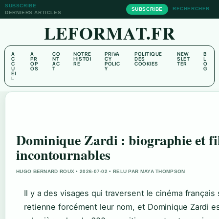
SUBSCRIBE
RECHERCHER
SUBSCRIBE
DERNIERS ARTICLES
LEFORMAT.FR
A
A
CO
NOTRE
PRIVA
POLITIQUE
NEW
B
C
PR
NT
HISTOI
CY
DES
SLET
L
C
OP
AC
RE
POLIC
COOKIES
TER
O
U
OS
T
Y
G
EI
L
Dominique Zardi : biographie et f
incontournables
HUGO BERNARD ROUX • 2026-07-02 • RELU PAR MAYA THOMPSON
Il y a des visages qui traversent le cinéma français
retienne forcément leur nom, et Dominique Zardi est