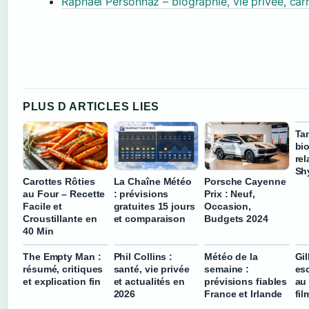
Raphaël Personnaz – biographie, vie privée, carr
PLUS D ARTICLES LIES
Tan
bi
rel
Sh
Carottes Rôties
La Chaîne Météo
Porsche Cayenne
au Four – Recette
: prévisions
Prix : Neuf,
Facile et
gratuites 15 jours
Occasion,
Croustillante en
et comparaison
Budgets 2024
40 Min
The Empty Man :
Phil Collins :
Météo de la
Gil
résumé, critiques
santé, vie privée
semaine :
es
et explication fin
et actualités en
prévisions fiables
au 
2026
France et Irlande
fil