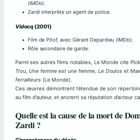
(IMDb).
Zardi interprète un agent de police.
Vidocq
(2001)
Film de Pitof, avec Gérard Depardieu (IMDb).
Rôle secondaire de garde.
Parmi ses autres films notables, Le Monde cite
Pic
Trou
,
Une femme est une femme
,
Le Doulos
et
Max
ferrailleurs
(Le Monde).
Ces œuvres démontrent l’étendue de son répertoire
au film d’auteur, et ancrent sa réputation d’acteur 
Quelle est la cause de la mort de Do
Zardi ?
Circonstances du décès