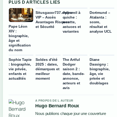
PLUS D ARTICLES LIES
Situsgacor737.online
Appareil à
Dortmund –
VIP – Accès
quiche :
Atalanta :
Avantages Risques
recette,
score,
Pape Léon
et Sécurité
astuces et
résultat et
XIV :
variantes
analyse UCL
biographie,
âge et
signification
du nom
Sophie Tapie
Soldes d’été
The Artful
Diane
: biographie,
2025 : dates,
Dodger
Dassigny :
vie privée,
démarques et
saison 2 :
biographie,
enfants et
meilleur
date, bande-
âge, vie
actualités
moment
annonce,
privée et
acteurs et
doublages
avis
A PROPOS DE L AUTEUR
Hugo Bernard Roux
Nous publions chaque jour une couverture