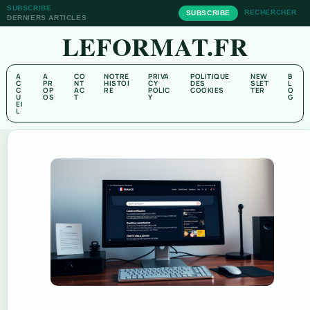
SUBSCRIBE
RECHERCHER
SUBSCRIBE
DERNIERS ARTICLES
LEFORMAT.FR
A
A
CO
NOTRE
PRIVA
POLITIQUE
NEW
B
C
PR
NT
HISTOI
CY
DES
SLET
L
C
OP
AC
RE
POLIC
COOKIES
TER
O
U
OS
T
Y
G
EI
L