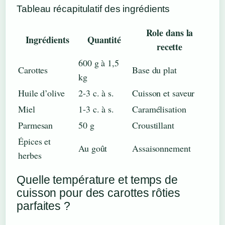
Tableau récapitulatif des ingrédients
Role dans la
Ingrédients
Quantité
recette
600 g à 1,5
Carottes
Base du plat
kg
Huile d’olive
2-3 c. à s.
Cuisson et saveur
Miel
1-3 c. à s.
Caramélisation
Parmesan
50 g
Croustillant
Épices et
Au goût
Assaisonnement
herbes
Quelle température et temps de
cuisson pour des carottes rôties
parfaites ?