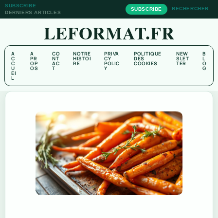
SUBSCRIBE
RECHERCHER
SUBSCRIBE
DERNIERS ARTICLES
LEFORMAT.FR
A
A
CO
NOTRE
PRIVA
POLITIQUE
NEW
B
C
PR
NT
HISTOI
CY
DES
SLET
L
C
OP
AC
RE
POLIC
COOKIES
TER
O
U
OS
T
Y
G
EI
L