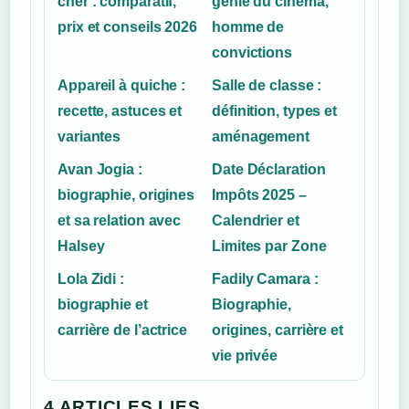
cher : comparatif,
génie du cinéma,
prix et conseils 2026
homme de
convictions
Appareil à quiche :
Salle de classe :
recette, astuces et
définition, types et
variantes
aménagement
Avan Jogia :
Date Déclaration
biographie, origines
Impôts 2025 –
et sa relation avec
Calendrier et
Halsey
Limites par Zone
Lola Zidi :
Fadily Camara :
biographie et
Biographie,
carrière de l’actrice
origines, carrière et
vie privée
4 ARTICLES LIES