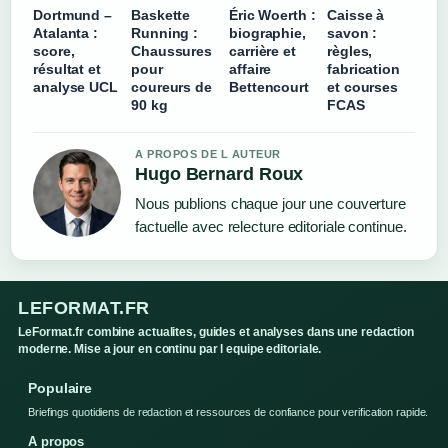
Dortmund –
Baskette
Éric Woerth :
Caisse à
Atalanta :
Running :
biographie,
savon :
score,
Chaussures
carrière et
règles,
résultat et
pour
affaire
fabrication
analyse UCL
coureurs de
Bettencourt
et courses
90 kg
FCAS
A PROPOS DE L AUTEUR
Hugo Bernard Roux
Nous publions chaque jour une couverture
factuelle avec relecture editoriale continue.
LEFORMAT.FR
LeFormat.fr combine actualites, guides et analyses dans une redaction
moderne. Mise a jour en continu par l equipe editoriale.
Populaire
Briefings quotidiens de redaction et ressources de confiance pour verification rapide.
A propos