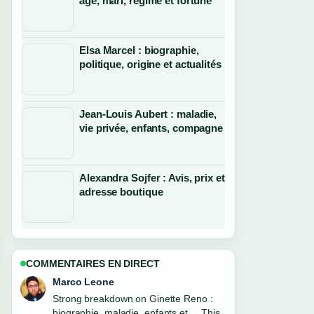
âge, mari, régime et fortune
Elsa Marcel : biographie,
politique, origine et actualités
Jean-Louis Aubert : maladie,
vie privée, enfants, compagne
Alexandra Sojfer : Avis, prix et
adresse boutique
COMMENTAIRES EN DIRECT
Nina Brooks
Following Arnaud Lemaire : nouvelle
compagne, âge et... closely -