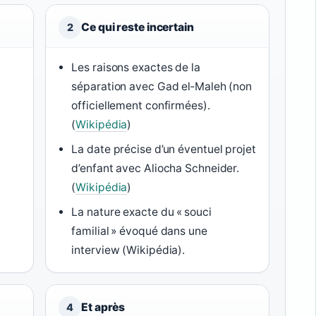
Ce qui reste incertain
2
Les raisons exactes de la
séparation avec Gad el‑Maleh (non
officiellement confirmées).
(
Wikipédia
)
La date précise d’un éventuel projet
d’enfant avec Aliocha Schneider.
(
Wikipédia
)
La nature exacte du « souci
familial » évoqué dans une
interview (Wikipédia).
Et après
4