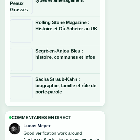
types et aménagement
Rolling Stone Magazine :
Histoire et Où Acheter au UK
Segré-en-Anjou Bleu :
histoire, communes et infos
Sacha Straub-Kahn :
biographie, famille et rôle de
porte-parole
COMMENTAIRES EN DIRECT
Farah Nordin
Strong breakdown on Ginette Reno :
biographie, maladie, enfants et.... This