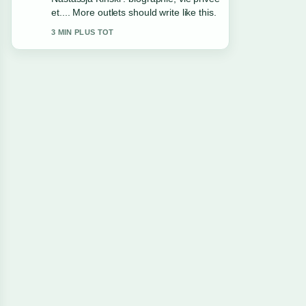
is the clearest summary I have seen
today.
5 MIN PLUS TOT