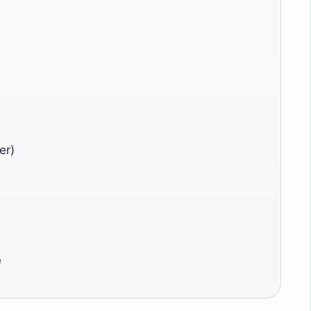
er)
e