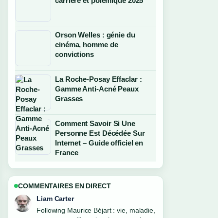
carrière et polémique 2025
Orson Welles : génie du
cinéma, homme de
convictions
La Roche-Posay Effaclar :
Gamme Anti-Acné Peaux
Grasses
Comment Savoir Si Une
Personne Est Décédée Sur
Internet – Guide officiel en
France
COMMENTAIRES EN DIRECT
Maja Eriksson
Useful context on Romane Miradoli :