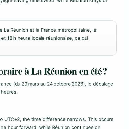
ylight saving time switch while Réunion stays on
e La Réunion et la France métropolitaine, le
 et 18 h heure locale réunionaise, ce qui
oraire à La Réunion en été ?
rance (du 29 mars au 24 octobre 2026), le décalage
 heures.
o UTC+2, the time difference narrows. This occurs
ne hour forward, while Réunion continues on