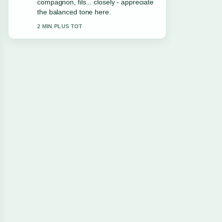
palmarès, taille, vie privée. Please keep
this live thread updated.
4 MIN PLUS TOT