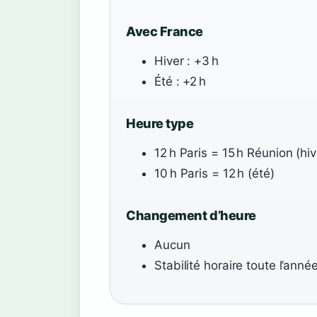
Avec France
Hiver : +3 h
Été : +2 h
Heure type
12 h Paris = 15 h Réunion (hiv
10 h Paris = 12 h (été)
Changement d’heure
Aucun
Stabilité horaire toute l’anné