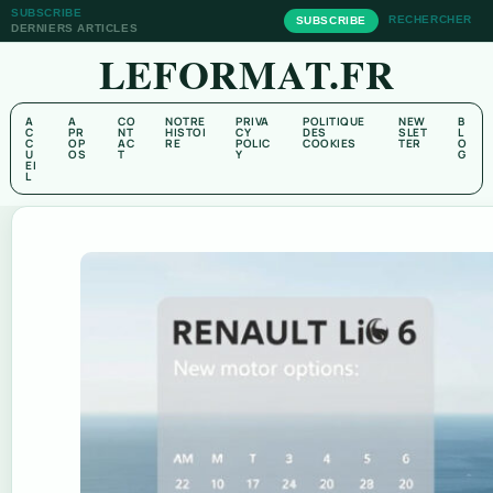
SUBSCRIBE
RECHERCHER
SUBSCRIBE
DERNIERS ARTICLES
LEFORMAT.FR
A
A
CO
NOTRE
PRIVA
POLITIQUE
NEW
B
C
PR
NT
HISTOI
CY
DES
SLET
L
C
OP
AC
RE
POLIC
COOKIES
TER
O
U
OS
T
Y
G
EI
L