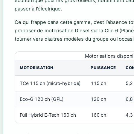
économique pour les gros rouleurs, notamment ceux
passer à l’électrique.
Ce qui frappe dans cette gamme, c’est l’absence tot
proposer de motorisation Diesel sur la Clio 6 (Plan
tourner vers d’autres modèles du groupe ou l’occas
Motorisations disponi
MOTORISATION
PUISSANCE
CON
TCe 115 ch (micro-hybride)
115 ch
5,2
Eco-G 120 ch (GPL)
120 ch
6,8
Full Hybrid E-Tech 160 ch
160 ch
4,3