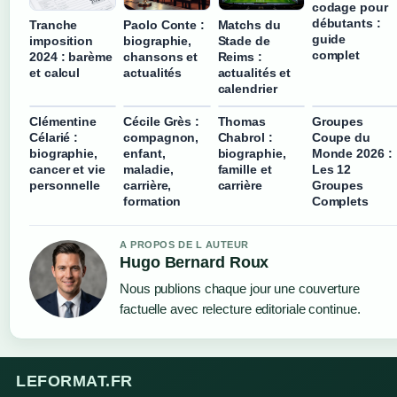
codage pour
débutants :
Tranche
Paolo Conte :
Matchs du
guide
imposition
biographie,
Stade de
complet
2024 : barème
chansons et
Reims :
et calcul
actualités
actualités et
calendrier
Clémentine
Cécile Grès :
Thomas
Groupes
Célarié :
compagnon,
Chabrol :
Coupe du
biographie,
enfant,
biographie,
Monde 2026 :
cancer et vie
maladie,
famille et
Les 12
personnelle
carrière,
carrière
Groupes
formation
Complets
A PROPOS DE L AUTEUR
Hugo Bernard Roux
Nous publions chaque jour une couverture
factuelle avec relecture editoriale continue.
LEFORMAT.FR