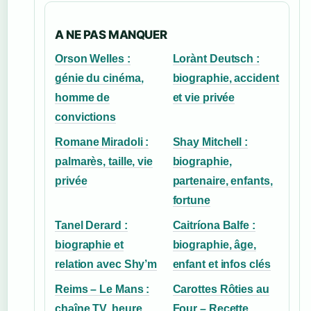
A NE PAS MANQUER
Orson Welles :
Lorànt Deutsch :
génie du cinéma,
biographie, accident
homme de
et vie privée
convictions
Romane Miradoli :
Shay Mitchell :
palmarès, taille, vie
biographie,
privée
partenaire, enfants,
fortune
Tanel Derard :
Caitríona Balfe :
biographie et
biographie, âge,
relation avec Shy’m
enfant et infos clés
Reims – Le Mans :
Carottes Rôties au
chaîne TV, heure,
Four – Recette