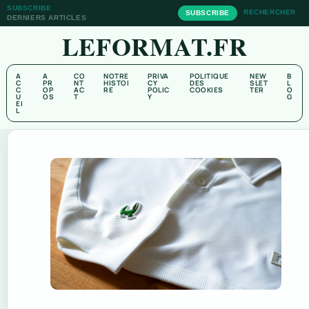
SUBSCRIBE
RECHERCHER
SUBSCRIBE
DERNIERS ARTICLES
LEFORMAT.FR
A
A
CO
NOTRE
PRIVA
POLITIQUE
NEW
B
C
PR
NT
HISTOI
CY
DES
SLET
L
C
OP
AC
RE
POLIC
COOKIES
TER
O
U
OS
T
Y
G
EI
L