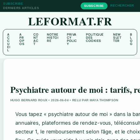
SUBSCRIBE
RECHERCHER
SUBSCRIBE
DERNIERS ARTICLES
LEFORMAT.FR
A
A
CO
NOTRE
PRIVA
POLITIQUE
NEW
B
C
PR
NT
HISTOI
CY
DES
SLET
L
C
OP
AC
RE
POLIC
COOKIES
TER
O
U
OS
T
Y
G
EI
L
Psychiatre autour de moi : tarifs,
HUGO BERNARD ROUX • 2026-06-04 • RELU PAR MAYA THOMPSON
Vous tapez « psychiatre autour de moi » dans la ba
annuaires, plateformes de rendez-vous, téléconsult
secteur 1, le remboursement selon l’âge, et le choi