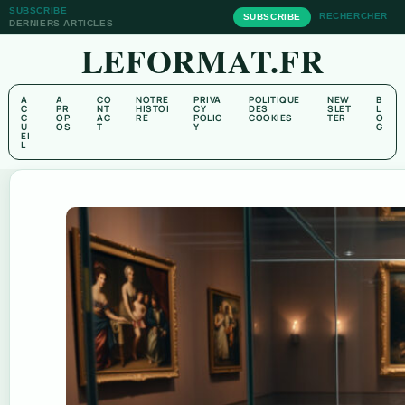
SUBSCRIBE
RECHERCHER
SUBSCRIBE
DERNIERS ARTICLES
LEFORMAT.FR
A
A
CO
NOTRE
PRIVA
POLITIQUE
NEW
B
C
PR
NT
HISTOI
CY
DES
SLET
L
C
OP
AC
RE
POLIC
COOKIES
TER
O
U
OS
T
Y
G
EI
L