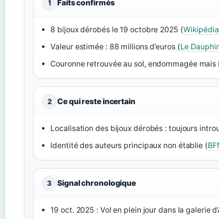
Faits confirmés
1
8 bijoux dérobés le 19 octobre 2025 (
Wikipédia
Valeur estimée : 88 millions d’euros (
Le Dauphin
Couronne retrouvée au sol, endommagée mais i
Ce qui reste incertain
2
Localisation des bijoux dérobés : toujours intro
Identité des auteurs principaux non établie (
BF
Signal chronologique
3
19 oct. 2025 : Vol en plein jour dans la galerie d