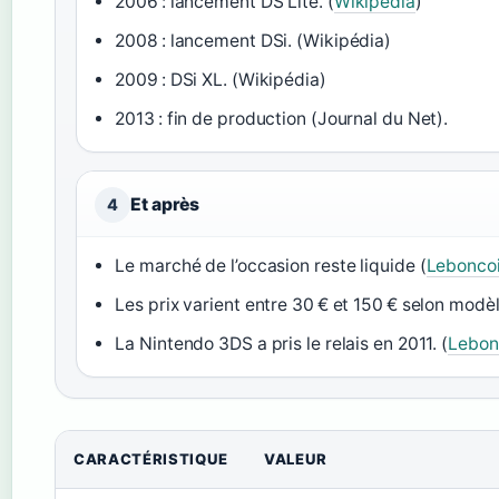
2006 : lancement DS Lite. (
Wikipédia
)
2008 : lancement DSi. (Wikipédia)
2009 : DSi XL. (Wikipédia)
2013 : fin de production (Journal du Net).
Et après
4
Le marché de l’occasion reste liquide (
Lebonco
Les prix varient entre 30 € et 150 € selon modèle
La Nintendo 3DS a pris le relais en 2011. (
Lebon
CARACTÉRISTIQUE
VALEUR