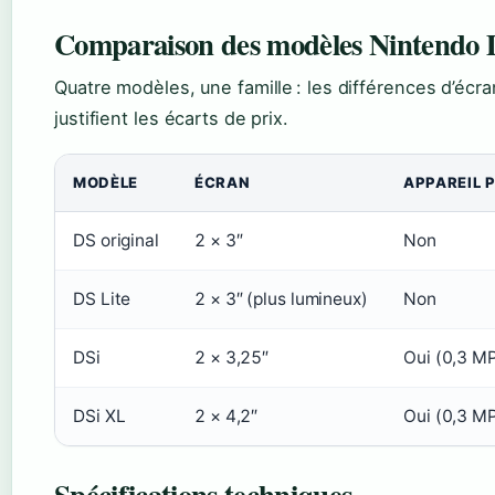
Comparaison des modèles Nintendo
Quatre modèles, une famille : les différences d’écra
justifient les écarts de prix.
MODÈLE
ÉCRAN
APPAREIL 
DS original
2 × 3″
Non
DS Lite
2 × 3″ (plus lumineux)
Non
DSi
2 × 3,25″
Oui (0,3 M
DSi XL
2 × 4,2″
Oui (0,3 M
Spécifications techniques