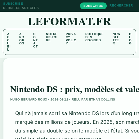
SUBSCRIBE
RECHERCHER
SUBSCRIBE
DERNIERS ARTICLES
LEFORMAT.FR
A
A
C
NOTRE
PRIVA
POLITIQUE
NEW
B
C
PR
O
HISTOI
CY
DES
SLE
L
C
OP
NT
RE
POLIC
COOKIES
TTE
O
U
OS
A
Y
R
G
EI
CT
L
Nintendo DS : prix, modèles et val
HUGO BERNARD ROUX • 2026-06-22 • RELU PAR ETHAN COLLINS
Qui n’a jamais sorti sa Nintendo DS lors d’un long tr
marqué des millions de joueurs. En 2025, son marché
du simple au double selon le modèle et l’état. Si v