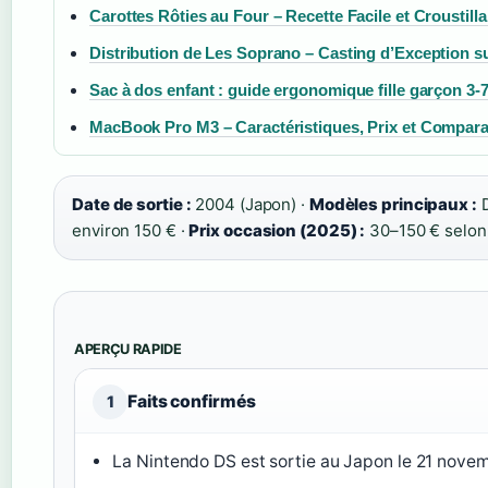
Carottes Rôties au Four – Recette Facile et Croustill
Distribution de Les Soprano – Casting d’Exception s
Sac à dos enfant : guide ergonomique fille garçon 3-
MacBook Pro M3 – Caractéristiques, Prix et Comparat
Date de sortie :
2004 (Japon) ·
Modèles principaux :
D
environ 150 € ·
Prix occasion (2025) :
30–150 € selon 
APERÇU RAPIDE
Faits confirmés
1
La Nintendo DS est sortie au Japon le 21 nove