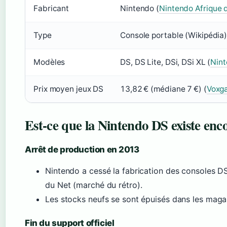
Fabricant
Nintendo (
Nintendo Afrique 
Type
Console portable (Wikipédia
Modèles
DS, DS Lite, DSi, DSi XL (
Nin
Prix moyen jeux DS
13,82 € (médiane 7 €) (
Voxg
Est-ce que la Nintendo DS existe enco
Arrêt de production en 2013
Nintendo a cessé la fabrication des consoles D
du Net (marché du rétro).
Les stocks neufs se sont épuisés dans les magas
Fin du support officiel