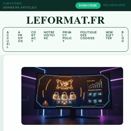
SUBSCRIBE
RECHERCHER
SUBSCRIBE
DERNIERS ARTICLES
LEFORMAT.FR
A
A
CO
NOTRE
PRIVA
POLITIQUE
NEW
B
C
PR
NT
HISTOI
CY
DES
SLET
L
C
OP
AC
RE
POLIC
COOKIES
TER
O
U
OS
T
Y
G
EI
L