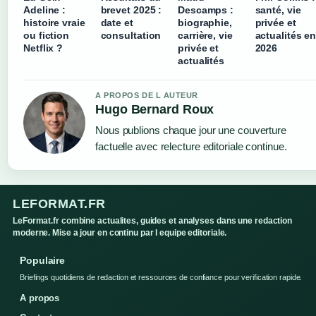
Adeline :
brevet 2025 :
Descamps :
santé, vie
histoire vraie
date et
biographie,
privée et
ou fiction
consultation
carrière, vie
actualités e
Netflix ?
privée et
2026
actualités
A PROPOS DE L AUTEUR
Hugo Bernard Roux
Nous publions chaque jour une couverture
factuelle avec relecture editoriale continue.
LEFORMAT.FR
LeFormat.fr combine actualites, guides et analyses dans une redaction
moderne. Mise a jour en continu par l equipe editoriale.
Populaire
Briefings quotidiens de redaction et ressources de confiance pour verification rapide.
A propos