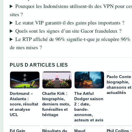
Pourquoi les Indonésiens utilisent-ils des VPN pour ce
sites ?
Le statut VIP garantit-il des gains plus importants ?
Quels sont les signes d’un site Gacor frauduleux ?
Le RTP affiché de 96% signifie-t-que je récupère 96%
de mes mises ?
PLUS D ARTICLES LIES
Paolo Conte 
biographie,
chansons et
actualités
Dortmund –
Charlie Kirk :
The Artful
Atalanta :
biographie,
Dodger saison
score, résultat
derniers mots,
2 : date,
et analyse
funérailles et
bande-
UCL
héritage
annonce,
acteurs et avis
Ed Gein
Résultats du
Maud
Phil Collins :