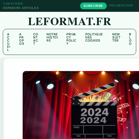
SUBSCRIBE
RECHERCHER
SUBSCRIBE
DERNIERS ARTICLES
LEFORMAT.FR
A
A
CO
NOTRE
PRIVA
POLITIQUE
NEW
B
C
PR
NT
HISTOI
CY
DES
SLET
L
C
OP
AC
RE
POLIC
COOKIES
TER
O
U
OS
T
Y
G
EI
L