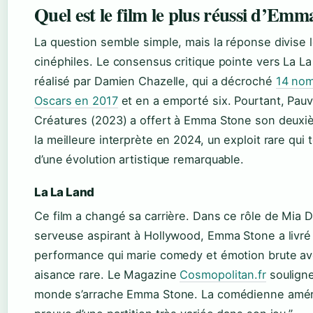
Quel est le film le plus réussi d’Emm
La question semble simple, mais la réponse divise 
cinéphiles. Le consensus critique pointe vers La La
réalisé par Damien Chazelle, qui a décroché
14 nom
Oscars en 2017
et en a emporté six. Pourtant, Pau
Créatures (2023) a offert à Emma Stone son deux
la meilleure interprète en 2024, un exploit rare qui
d’une évolution artistique remarquable.
La La Land
Ce film a changé sa carrière. Dans ce rôle de Mia D
serveuse aspirant à Hollywood, Emma Stone a livré
performance qui marie comedy et émotion brute a
aisance rare. Le Magazine
Cosmopolitan.fr
souligne
monde s’arrache Emma Stone. La comédienne améri