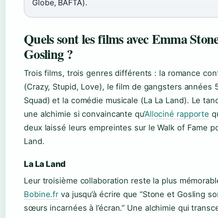
Globe, BAFTA).
Quels sont les films avec Emma Ston
Gosling ?
Trois films, trois genres différents : la romance c
(Crazy, Stupid, Love), le film de gangsters années
Squad) et la comédie musicale (La La Land). Le tan
une alchimie si convaincante qu’
Allociné rapporte
qu
deux laissé leurs empreintes sur le Walk of Fame p
Land.
La La Land
Leur troisième collaboration reste la plus mémorab
Bobine.fr
va jusqu’à écrire que “Stone et Gosling s
sœurs incarnées à l’écran.” Une alchimie qui transc