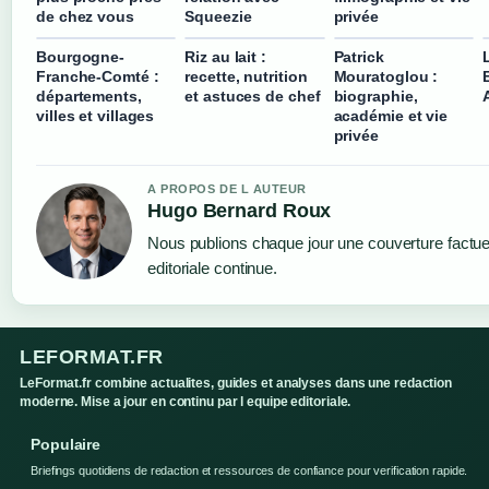
de chez vous
Squeezie
privée
Bourgogne-
Riz au lait :
Patrick
Franche-Comté :
recette, nutrition
Mouratoglou :
départements,
et astuces de chef
biographie,
villes et villages
académie et vie
privée
A PROPOS DE L AUTEUR
Hugo Bernard Roux
Nous publions chaque jour une couverture factuel
editoriale continue.
LEFORMAT.FR
LeFormat.fr combine actualites, guides et analyses dans une redaction
moderne. Mise a jour en continu par l equipe editoriale.
Populaire
Briefings quotidiens de redaction et ressources de confiance pour verification rapide.