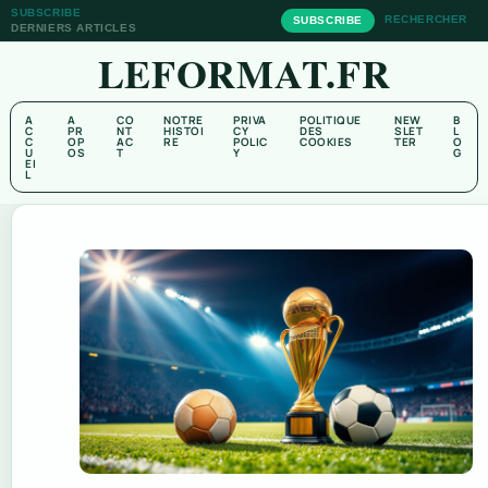
SUBSCRIBE
RECHERCHER
SUBSCRIBE
DERNIERS ARTICLES
LEFORMAT.FR
A
A
CO
NOTRE
PRIVA
POLITIQUE
NEW
B
C
PR
NT
HISTOI
CY
DES
SLET
L
C
OP
AC
RE
POLIC
COOKIES
TER
O
U
OS
T
Y
G
EI
L