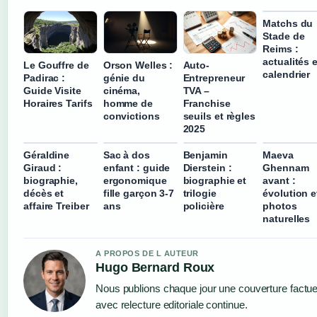
Matchs du
Stade de
Reims :
actualités e
Le Gouffre de
Orson Welles :
Auto-
calendrier
Padirac :
génie du
Entrepreneur
Guide Visite
cinéma,
TVA –
Horaires Tarifs
homme de
Franchise
convictions
seuils et règles
2025
Géraldine
Sac à dos
Benjamin
Maeva
Giraud :
enfant : guide
Dierstein :
Ghennam
biographie,
ergonomique
biographie et
avant :
décès et
fille garçon 3-7
trilogie
évolution e
affaire Treiber
ans
policière
photos
naturelles
A PROPOS DE L AUTEUR
Hugo Bernard Roux
Nous publions chaque jour une couverture factue
avec relecture editoriale continue.