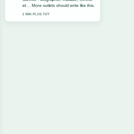
épouses.... This is the clearest
summary I have seen today.
4 MIN PLUS TOT