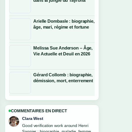
dans la jungle du Tayrona
Arielle Dombasle : biographie,
âge, mari, régime et fortune
Melissa Sue Anderson – Âge,
Vie Actuelle et Deuil en 2026
Gérard Collomb : biographie,
démission, mort, enterrement
COMMENTAIRES EN DIRECT
Marco Leone
Strong breakdown on Johnny
Weissmuller : records, films Tarzan,