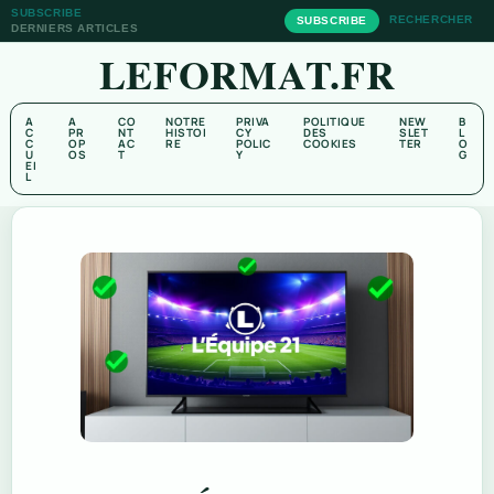
SUBSCRIBE
RECHERCHER
SUBSCRIBE
DERNIERS ARTICLES
LEFORMAT.FR
A
A
CO
NOTRE
PRIVA
POLITIQUE
NEW
B
C
PR
NT
HISTOI
CY
DES
SLET
L
C
OP
AC
RE
POLIC
COOKIES
TER
O
U
OS
T
Y
G
EI
L