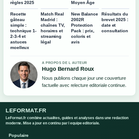
règles 2025
Moyen Âge
Recette
Match Real
New Balance
Résultats du
gâteau
Madrid :
2002R
brevet 2025 :
simple :
chaînes TV,
Protection
date et
technique 1-
horaires et
Pack : prix,
consultation
2-3-4 et
streaming
coloris et
astuces
légal
avis
moelleux
A PROPOS DE L AUTEUR
Hugo Bernard Roux
Nous publions chaque jour une couverture
factuelle avec relecture editoriale continue.
LEFORMAT.FR
LeFormat.fr combine actualites, guides et analyses dans une redaction
moderne. Mise a jour en continu par l equipe editoriale.
Populaire